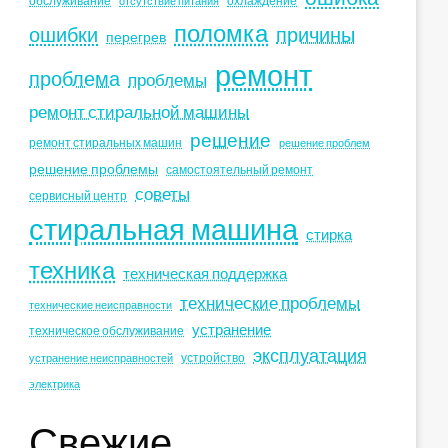
обслуживание
охлаждение
отсутствие питания
поломка
ошибки
причины
перегрев
ремонт
проблема
проблемы
ремонт стиральной машины
решение
ремонт стиральных машин
решение проблем
решение проблемы
самостоятельный ремонт
советы
сервисный центр
стиральная машина
стирка
техника
техническая поддержка
технические проблемы
технические неисправности
устранение
техническое обслуживание
эксплуатация
устройство
устранение неисправностей
электрика
Свежие