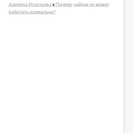
Аделина Игнатьева
к
Почему чайник не может
работать нормально?