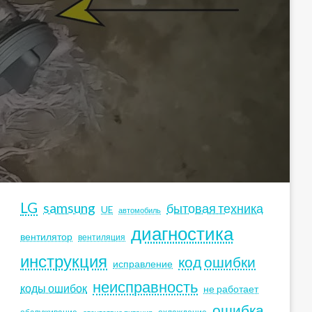
LG
samsung
бытовая техника
UE
автомобиль
диагностика
вентилятор
вентиляция
инструкция
код ошибки
исправление
неисправность
коды ошибок
не работает
ошибка