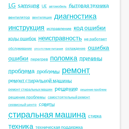
LG
samsung
бытовая техника
UE
автомобиль
диагностика
вентилятор
вентиляция
инструкция
код ошибки
исправление
неисправность
коды ошибок
не работает
ошибка
обслуживание
охлаждение
отсутствие питания
поломка
ошибки
причины
перегрев
ремонт
проблема
проблемы
ремонт стиральной машины
решение
ремонт стиральных машин
решение проблем
решение проблемы
самостоятельный ремонт
советы
сервисный центр
стиральная машина
стирка
техника
техническая поддержка