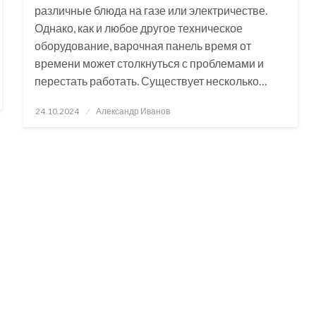
различные блюда на газе или электричестве.
Однако, как и любое другое техническое
оборудование, варочная панель время от
времени может столкнуться с проблемами и
перестать работать. Существует несколько…
Posted
24.10.2024
Александр Иванов
on