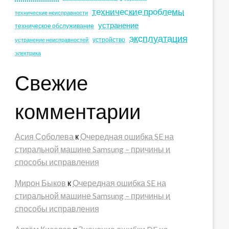
технические проблемы
технические неисправности
устранение
техническое обслуживание
эксплуатация
устройство
устранение неисправностей
электрика
Свежие
комментарии
Асия Соболева
к
Очередная ошибка SE на
стиральной машине Samsung – причины и
способы исправления
Мирон Быков
к
Очередная ошибка SE на
стиральной машине Samsung – причины и
способы исправления