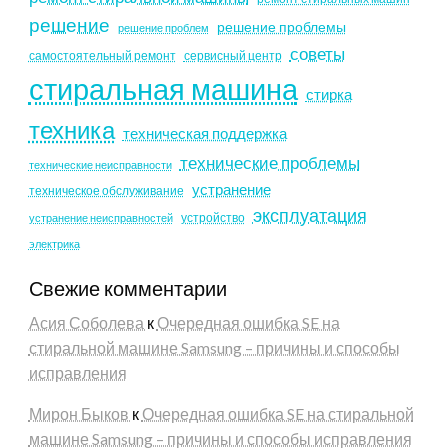
решение
решение проблемы
решение проблем
советы
самостоятельный ремонт
сервисный центр
стиральная машина
стирка
техника
техническая поддержка
технические проблемы
технические неисправности
устранение
техническое обслуживание
эксплуатация
устройство
устранение неисправностей
электрика
Свежие комментарии
Асия Соболева
к
Очередная ошибка SE на
стиральной машине Samsung – причины и способы
исправления
Мирон Быков
к
Очередная ошибка SE на стиральной
машине Samsung – причины и способы исправления