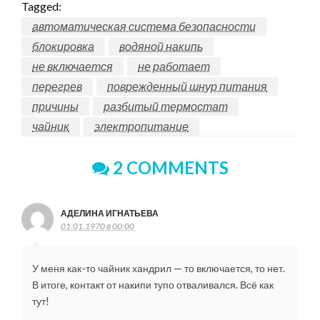
Tagged:
автоматическая система безопасности
блокировка
водяной накипь
не включается
не работает
перегрев
поврежденный шнур питания
причины
разбитый термостат
чайник
электропитание
2 COMMENTS
АДЕЛИНА ИГНАТЬЕВА
01.01.1970 в 00:00
У меня как-то чайник хандрил — то включается, то нет.
В итоге, контакт от накипи тупо отваливался. Всё как
тут!