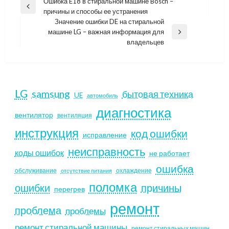
Навигация
Ошибка E18 в стиральной машине Bosch –
Previous
причины и способы ее устранения
по
Post
Значение ошибки DE на стиральной
записям
машине LG – важная информация для
Next
владельцев
Post
LG
samsung
бытовая техника
UE
автомобиль
диагностика
вентилятор
вентиляция
инструкция
код ошибки
исправление
неисправность
коды ошибок
не работает
ошибка
обслуживание
охлаждение
отсутствие питания
поломка
ошибки
причины
перегрев
ремонт
проблема
проблемы
ремонт стиральной машины
ремонт стиральных машин