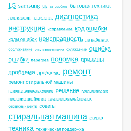
LG
samsung
бытовая техника
UE
автомобиль
диагностика
вентилятор
вентиляция
инструкция
код ошибки
исправление
неисправность
коды ошибок
не работает
ошибка
обслуживание
охлаждение
отсутствие питания
поломка
ошибки
причины
перегрев
ремонт
проблема
проблемы
ремонт стиральной машины
решение
ремонт стиральных машин
решение проблем
решение проблемы
самостоятельный ремонт
советы
сервисный центр
стиральная машина
стирка
техника
техническая поддержка