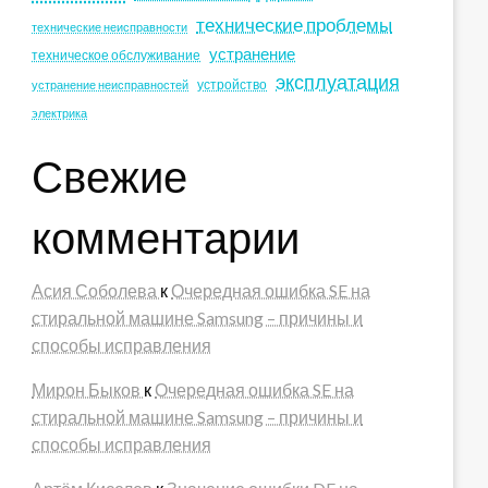
технические проблемы
технические неисправности
устранение
техническое обслуживание
эксплуатация
устройство
устранение неисправностей
электрика
Свежие
комментарии
Асия Соболева
к
Очередная ошибка SE на
стиральной машине Samsung – причины и
способы исправления
Мирон Быков
к
Очередная ошибка SE на
стиральной машине Samsung – причины и
способы исправления