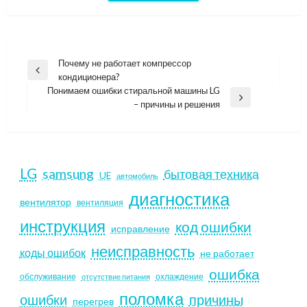
Навигация
Почему не работает компрессор
Previous
кондиционера?
по
Post
Понимаем ошибки стиральной машины LG
записям
Next
– причины и решения
Post
LG
samsung
бытовая техника
UE
автомобиль
диагностика
вентилятор
вентиляция
инструкция
код ошибки
исправление
неисправность
коды ошибок
не работает
ошибка
обслуживание
охлаждение
отсутствие питания
поломка
ошибки
причины
перегрев