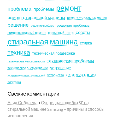
ремонт
проблема
проблемы
ремонт стиральной машины
ремонт стиральных машин
решение
решение проблемы
решение проблем
советы
самостоятельный ремонт
сервисный центр
стиральная машина
стирка
техника
техническая поддержка
технические проблемы
технические неисправности
устранение
техническое обслуживание
эксплуатация
устройство
устранение неисправностей
электрика
Свежие комментарии
Асия Соболева
к
Очередная ошибка SE на
стиральной машине Samsung – причины и способы
исправления