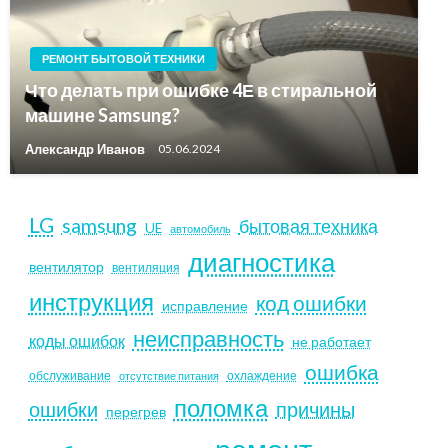
РЕМОНТ БЫТОВОЙ ТЕХНИКИ
Что делать при ошибке 4Е в стиральной
машине Samsung?
Александр Иванов
05.06.2024
LG
samsung
бытовая техника
UE
автомобиль
диагностика
вентилятор
вентиляция
инструкция
код ошибки
исправление
неисправность
коды ошибок
не работает
ошибка
обслуживание
охлаждение
отсутствие питания
поломка
ошибки
причины
перегрев