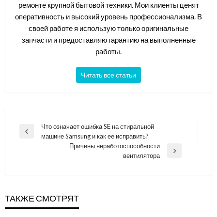
ремонте крупной бытовой техники. Мои клиенты ценят
оперативность и высокий уровень профессионализма. В
своей работе я использую только оригинальные
запчасти и предоставляю гарантию на выполненные
работы.
Читать все статьи
Навигация
Что означает ошибка SE на стиральной
Previous
машине Samsung и как ее исправить?
по
Post
Причины неработоспособности
записям
Next
вентилятора
Post
ТАКЖЕ СМОТРЯТ