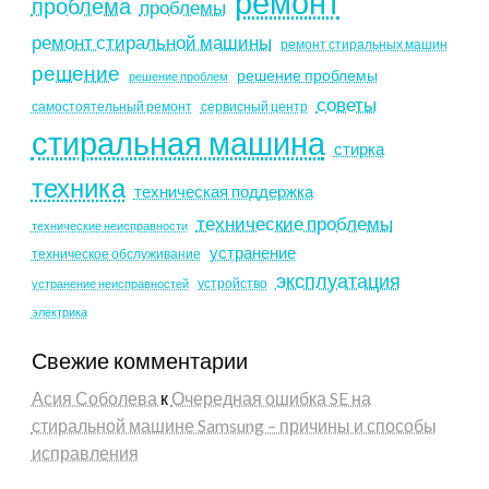
ремонт
проблема
проблемы
ремонт стиральной машины
ремонт стиральных машин
решение
решение проблемы
решение проблем
советы
самостоятельный ремонт
сервисный центр
стиральная машина
стирка
техника
техническая поддержка
технические проблемы
технические неисправности
устранение
техническое обслуживание
эксплуатация
устройство
устранение неисправностей
электрика
Свежие комментарии
Асия Соболева
к
Очередная ошибка SE на
стиральной машине Samsung – причины и способы
исправления