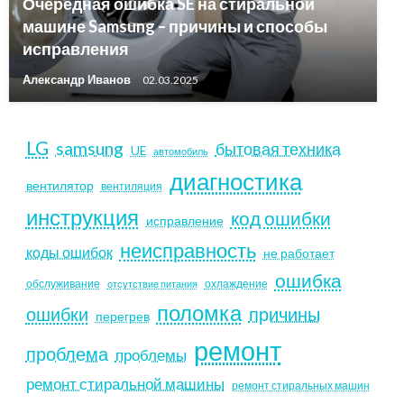
Очередная ошибка SE на стиральной
машине Samsung – причины и способы
исправления
Александр Иванов
02.03.2025
LG
samsung
бытовая техника
UE
автомобиль
диагностика
вентилятор
вентиляция
инструкция
код ошибки
исправление
неисправность
коды ошибок
не работает
ошибка
обслуживание
охлаждение
отсутствие питания
поломка
ошибки
причины
перегрев
ремонт
проблема
проблемы
ремонт стиральной машины
ремонт стиральных машин