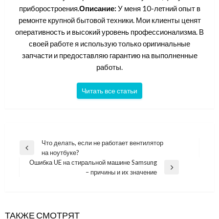
приборостроения.
Описание:
У меня 10-летний опыт в
ремонте крупной бытовой техники. Мои клиенты ценят
оперативность и высокий уровень профессионализма. В
своей работе я использую только оригинальные
запчасти и предоставляю гарантию на выполненные
работы.
Читать все статьи
Навигация
Что делать, если не работает вентилятор
Previous
на ноутбуке?
по
Post
Ошибка UE на стиральной машине Samsung
записям
Next
– причины и их значение
Post
ТАКЖЕ СМОТРЯТ