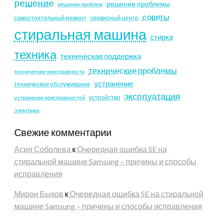
решение
решение проблемы
решение проблем
советы
самостоятельный ремонт
сервисный центр
стиральная машина
стирка
техника
техническая поддержка
технические проблемы
технические неисправности
устранение
техническое обслуживание
эксплуатация
устройство
устранение неисправностей
электрика
Свежие комментарии
Асия Соболева
к
Очередная ошибка SE на
стиральной машине Samsung – причины и способы
исправления
Мирон Быков
к
Очередная ошибка SE на стиральной
машине Samsung – причины и способы исправления