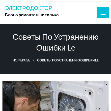
Skip
ЭЛЕКТРОДОКТОР
to
Блог о ремонте и не только
content
Советы По Устранению
Ошибки Le
HOMEPAGE
СОВЕТЫ ПО УСТРАНЕНИЮ ОШИБКИ LE