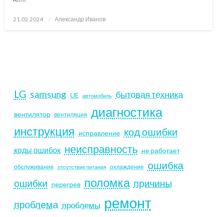
Posted
21.02.2024
Александр Иванов
on
LG
samsung
бытовая техника
UE
автомобиль
диагностика
вентилятор
вентиляция
инструкция
код ошибки
исправление
неисправность
коды ошибок
не работает
ошибка
обслуживание
охлаждение
отсутствие питания
поломка
ошибки
причины
перегрев
ремонт
проблема
проблемы