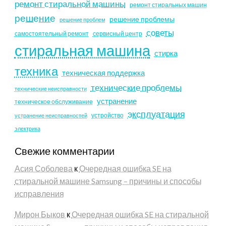
ремонт стиральной машины
ремонт стиральных машин
решение
решение проблемы
решение проблем
советы
самостоятельный ремонт
сервисный центр
стиральная машина
стирка
техника
техническая поддержка
технические проблемы
технические неисправности
устранение
техническое обслуживание
эксплуатация
устройство
устранение неисправностей
электрика
Свежие комментарии
Асия Соболева
к
Очередная ошибка SE на
стиральной машине Samsung – причины и способы
исправления
Мирон Быков
к
Очередная ошибка SE на стиральной