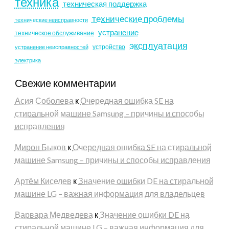
техника
техническая поддержка
технические проблемы
технические неисправности
устранение
техническое обслуживание
эксплуатация
устройство
устранение неисправностей
электрика
Свежие комментарии
Асия Соболева
к
Очередная ошибка SE на
стиральной машине Samsung – причины и способы
исправления
Мирон Быков
к
Очередная ошибка SE на стиральной
машине Samsung – причины и способы исправления
Артём Киселев
к
Значение ошибки DE на стиральной
машине LG – важная информация для владельцев
Варвара Медведева
к
Значение ошибки DE на
стиральной машине LG – важная информация для