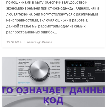
помощниками в быту, обеспечивая удобство и
экономию времени при стирке одежды. Однако, как и
любая техника, они могут столкнуться с различными
неисправностями, включая ошибки в работе. В
данной статье мы рассмотрим одну из самых
распространенных ошибок…
Posted
23.08.2024
Александр Иванов
on