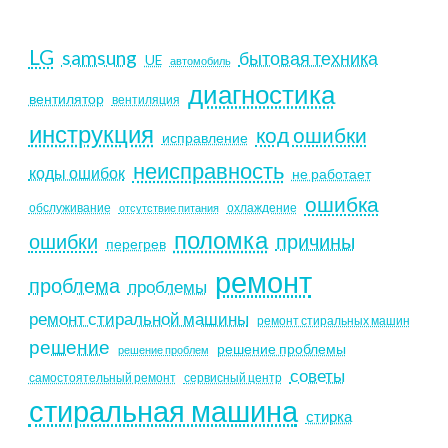
LG
samsung
бытовая техника
UE
автомобиль
диагностика
вентилятор
вентиляция
инструкция
код ошибки
исправление
неисправность
коды ошибок
не работает
ошибка
обслуживание
охлаждение
отсутствие питания
поломка
ошибки
причины
перегрев
ремонт
проблема
проблемы
ремонт стиральной машины
ремонт стиральных машин
решение
решение проблемы
решение проблем
советы
самостоятельный ремонт
сервисный центр
стиральная машина
стирка