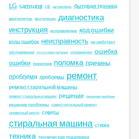
LG
samsung
бытовая техника
UE
автомобиль
диагностика
вентилятор
вентиляция
инструкция
код ошибки
исправление
неисправность
коды ошибок
не работает
ошибка
обслуживание
охлаждение
отсутствие питания
поломка
ошибки
причины
перегрев
ремонт
проблема
проблемы
ремонт стиральной машины
решение
ремонт стиральных машин
решение проблем
решение проблемы
самостоятельный ремонт
советы
сервисный центр
стиральная машина
стирка
техника
техническая поддержка