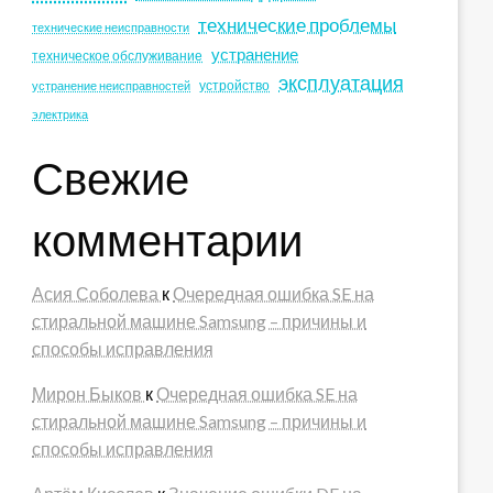
технические проблемы
технические неисправности
устранение
техническое обслуживание
эксплуатация
устройство
устранение неисправностей
электрика
Свежие
комментарии
Асия Соболева
к
Очередная ошибка SE на
стиральной машине Samsung – причины и
способы исправления
Мирон Быков
к
Очередная ошибка SE на
стиральной машине Samsung – причины и
способы исправления