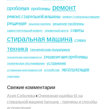
ремонт
проблема
проблемы
ремонт стиральной машины
ремонт стиральных машин
решение
решение проблемы
решение проблем
советы
самостоятельный ремонт
сервисный центр
стиральная машина
стирка
техника
техническая поддержка
технические проблемы
технические неисправности
устранение
техническое обслуживание
эксплуатация
устройство
устранение неисправностей
электрика
Свежие комментарии
Асия Соболева
к
Очередная ошибка SE на
стиральной машине Samsung – причины и способы
исправления