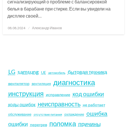
сигнализирующий о проблеме с балансировкой
белья в барабане при стирке. Если вы увидели на
дисплее своей…
Posted
08.08.2024
Александр Иванов
on
LG
samsung
бытовая техника
UE
автомобиль
диагностика
вентилятор
вентиляция
инструкция
код ошибки
исправление
неисправность
коды ошибок
не работает
ошибка
обслуживание
охлаждение
отсутствие питания
поломка
ошибки
причины
перегрев