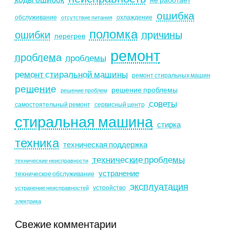
ошибка
обслуживание
охлаждение
отсутствие питания
поломка
ошибки
причины
перегрев
ремонт
проблема
проблемы
ремонт стиральной машины
ремонт стиральных машин
решение
решение проблемы
решение проблем
советы
самостоятельный ремонт
сервисный центр
стиральная машина
стирка
техника
техническая поддержка
технические проблемы
технические неисправности
устранение
техническое обслуживание
эксплуатация
устройство
устранение неисправностей
электрика
Свежие комментарии