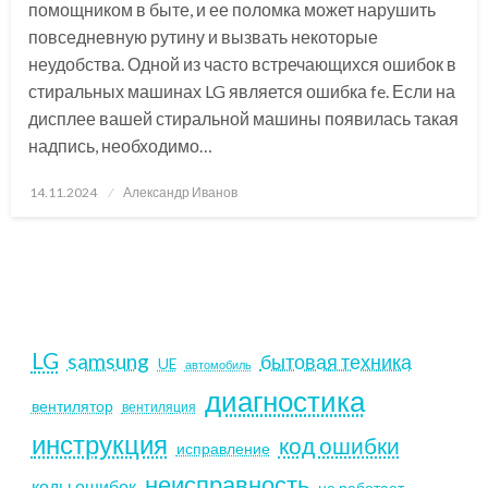
помощником в быте, и ее поломка может нарушить
повседневную рутину и вызвать некоторые
неудобства. Одной из часто встречающихся ошибок в
стиральных машинах LG является ошибка fe. Если на
дисплее вашей стиральной машины появилась такая
надпись, необходимо…
Posted
14.11.2024
Александр Иванов
on
LG
samsung
бытовая техника
UE
автомобиль
диагностика
вентилятор
вентиляция
инструкция
код ошибки
исправление
неисправность
коды ошибок
не работает