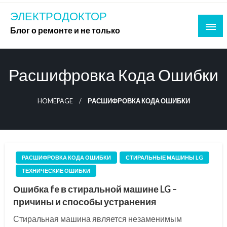
Skip
ЭЛЕКТРОДОКТОР
to
Блог о ремонте и не только
content
Расшифровка Кода Ошибки
HOMEPAGE
РАСШИФРОВКА КОДА ОШИБКИ
РАСШИФРОВКА КОДА ОШИБКИ
СТИРАЛЬНЫЕ МАШИНЫ LG
ТЕХНИЧЕСКИЕ ОШИБКИ
Ошибка fe в стиральной машине LG –
причины и способы устранения
Стиральная машина является незаменимым