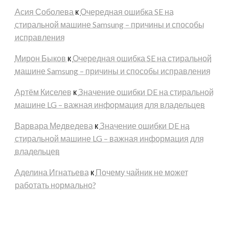
Асия Соболева
к
Очередная ошибка SE на
стиральной машине Samsung – причины и способы
исправления
Мирон Быков
к
Очередная ошибка SE на стиральной
машине Samsung – причины и способы исправления
Артём Киселев
к
Значение ошибки DE на стиральной
машине LG – важная информация для владельцев
Варвара Медведева
к
Значение ошибки DE на
стиральной машине LG – важная информация для
владельцев
Аделина Игнатьева
к
Почему чайник не может
работать нормально?