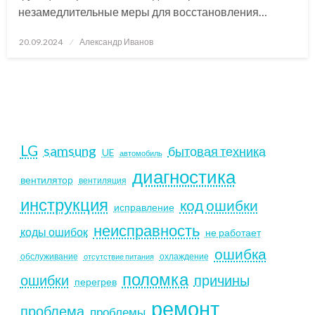
незамедлительные меры для восстановления…
Posted
20.09.2024
Александр Иванов
on
LG
samsung
бытовая техника
UE
автомобиль
диагностика
вентилятор
вентиляция
инструкция
код ошибки
исправление
неисправность
коды ошибок
не работает
ошибка
обслуживание
охлаждение
отсутствие питания
поломка
ошибки
причины
перегрев
ремонт
проблема
проблемы