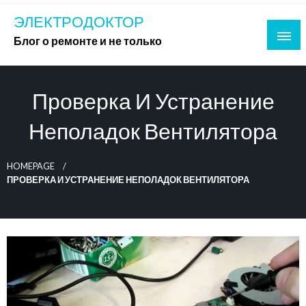
Skip
ЭЛЕКТРОДОКТОР
to
Блог о ремонте и не только
content
Проверка И Устранение
Неполадок Вентилятора
HOMEPAGE
ПРОВЕРКА И УСТРАНЕНИЕ НЕПОЛАДОК ВЕНТИЛЯТОРА