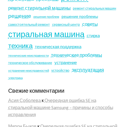
ремонт стиральной машины
ремонт стиральных машин
решение
решение проблемы
решение проблем
советы
самостоятельный ремонт
сервисный центр
стиральная машина
стирка
техника
техническая поддержка
технические проблемы
технические неисправности
устранение
техническое обслуживание
эксплуатация
устройство
устранение неисправностей
электрика
Свежие комментарии
Асия Соболева
к
Очередная ошибка SE на
стиральной машине Samsung – причины и способы
исправления
Мирон Быков
к
Очередная ошибка SE на стиральной