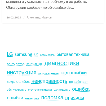
машины и указывает на проблему в ее работе.
Обнаружив сообщение об ошибке de,…
Posted
16.02.2025
Александр Иванов
on
LG
samsung
бытовая техника
UE
автомобиль
диагностика
вентилятор
вентиляция
инструкция
код ошибки
исправление
неисправность
коды ошибок
не работает
ошибка
обслуживание
охлаждение
отсутствие питания
поломка
ошибки
причины
перегрев