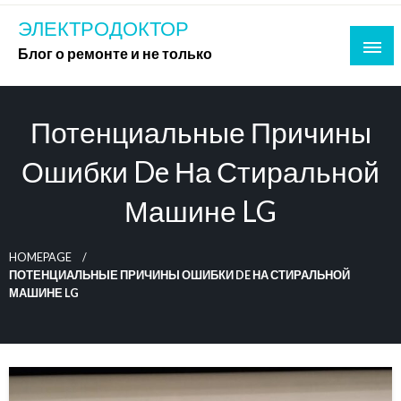
Skip
ЭЛЕКТРОДОКТОР
to
Блог о ремонте и не только
content
Потенциальные Причины
Ошибки De На Стиральной
Машине LG
HOMEPAGE
ПОТЕНЦИАЛЬНЫЕ ПРИЧИНЫ ОШИБКИ DE НА СТИРАЛЬНОЙ
МАШИНЕ LG