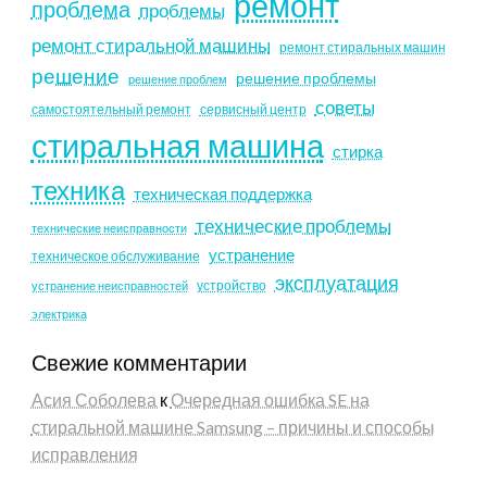
ремонт
проблема
проблемы
ремонт стиральной машины
ремонт стиральных машин
решение
решение проблемы
решение проблем
советы
самостоятельный ремонт
сервисный центр
стиральная машина
стирка
техника
техническая поддержка
технические проблемы
технические неисправности
устранение
техническое обслуживание
эксплуатация
устройство
устранение неисправностей
электрика
Свежие комментарии
Асия Соболева
к
Очередная ошибка SE на
стиральной машине Samsung – причины и способы
исправления