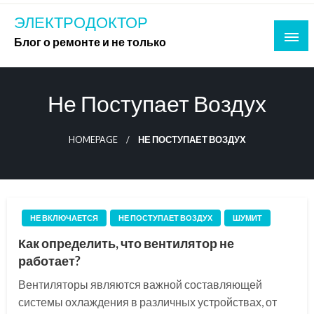
Skip
ЭЛЕКТРОДОКТОР
to
Блог о ремонте и не только
content
Не Поступает Воздух
HOMEPAGE
НЕ ПОСТУПАЕТ ВОЗДУХ
НЕ ВКЛЮЧАЕТСЯ
НЕ ПОСТУПАЕТ ВОЗДУХ
ШУМИТ
Как определить, что вентилятор не
работает?
Вентиляторы являются важной составляющей
системы охлаждения в различных устройствах, от