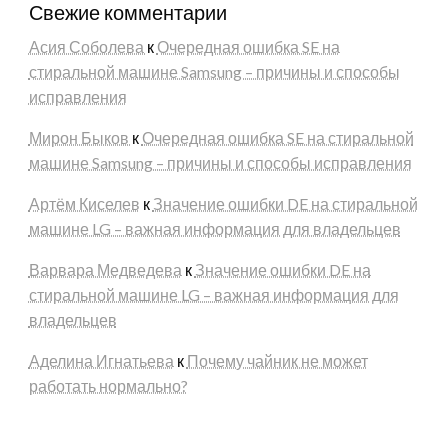
Свежие комментарии
Асия Соболева
к
Очередная ошибка SE на
стиральной машине Samsung – причины и способы
исправления
Мирон Быков
к
Очередная ошибка SE на стиральной
машине Samsung – причины и способы исправления
Артём Киселев
к
Значение ошибки DE на стиральной
машине LG – важная информация для владельцев
Варвара Медведева
к
Значение ошибки DE на
стиральной машине LG – важная информация для
владельцев
Аделина Игнатьева
к
Почему чайник не может
работать нормально?