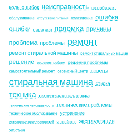
неисправность
коды ошибок
не работает
ошибка
обслуживание
охлаждение
отсутствие питания
поломка
ошибки
причины
перегрев
ремонт
проблема
проблемы
ремонт стиральной машины
ремонт стиральных машин
решение
решение проблемы
решение проблем
советы
самостоятельный ремонт
сервисный центр
стиральная машина
стирка
техника
техническая поддержка
технические проблемы
технические неисправности
устранение
техническое обслуживание
эксплуатация
устройство
устранение неисправностей
электрика