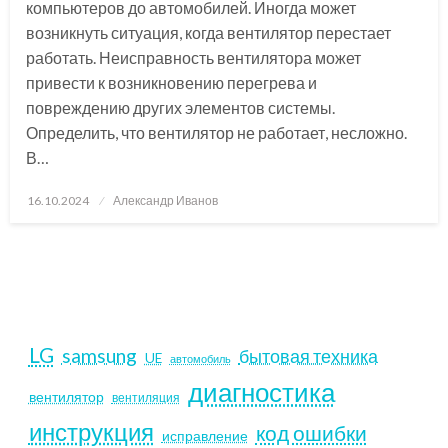
компьютеров до автомобилей. Иногда может
возникнуть ситуация, когда вентилятор перестает
работать. Неисправность вентилятора может
привести к возникновению перегрева и
повреждению других элементов системы.
Определить, что вентилятор не работает, несложно.
В…
Posted
16.10.2024
Александр Иванов
on
LG
samsung
бытовая техника
UE
автомобиль
диагностика
вентилятор
вентиляция
инструкция
код ошибки
исправление