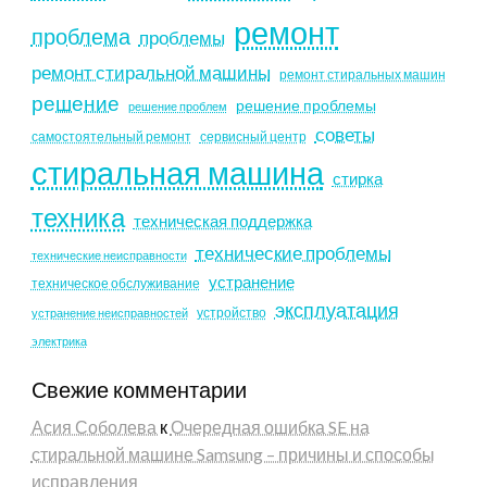
ремонт
проблема
проблемы
ремонт стиральной машины
ремонт стиральных машин
решение
решение проблемы
решение проблем
советы
самостоятельный ремонт
сервисный центр
стиральная машина
стирка
техника
техническая поддержка
технические проблемы
технические неисправности
устранение
техническое обслуживание
эксплуатация
устройство
устранение неисправностей
электрика
Свежие комментарии
Асия Соболева
к
Очередная ошибка SE на
стиральной машине Samsung – причины и способы
исправления