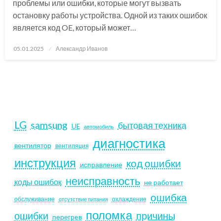
проблемы или ошибки, которые могут вызвать
остановку работы устройства. Одной из таких ошибок
является код OE, который может…
Posted
05.01.2025
Александр Иванов
on
LG
samsung
бытовая техника
UE
автомобиль
диагностика
вентилятор
вентиляция
инструкция
код ошибки
исправление
неисправность
коды ошибок
не работает
ошибка
обслуживание
охлаждение
отсутствие питания
поломка
ошибки
причины
перегрев