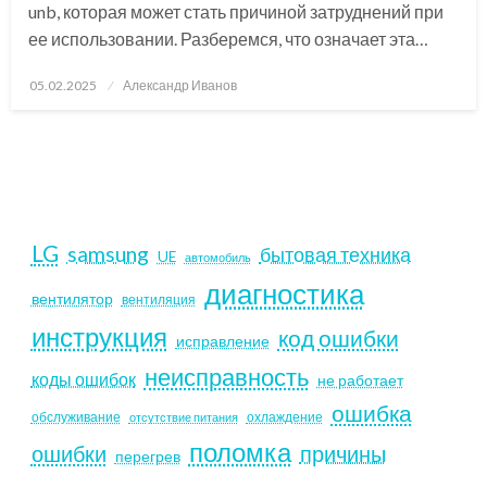
unb, которая может стать причиной затруднений при
ее использовании. Разберемся, что означает эта…
Posted
05.02.2025
Александр Иванов
on
LG
samsung
бытовая техника
UE
автомобиль
диагностика
вентилятор
вентиляция
инструкция
код ошибки
исправление
неисправность
коды ошибок
не работает
ошибка
обслуживание
охлаждение
отсутствие питания
поломка
ошибки
причины
перегрев