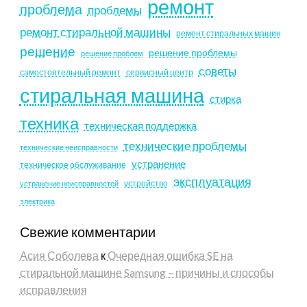
ремонт
проблема
проблемы
ремонт стиральной машины
ремонт стиральных машин
решение
решение проблемы
решение проблем
советы
самостоятельный ремонт
сервисный центр
стиральная машина
стирка
техника
техническая поддержка
технические проблемы
технические неисправности
устранение
техническое обслуживание
эксплуатация
устройство
устранение неисправностей
электрика
Свежие комментарии
Асия Соболева
к
Очередная ошибка SE на
стиральной машине Samsung – причины и способы
исправления